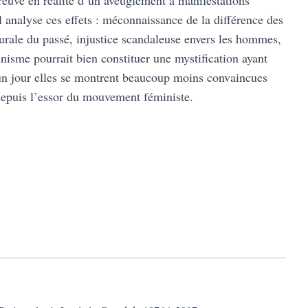
preuve en réalité d’un aveuglement à manifestations
l analyse ces effets : méconnaissance de la différence des
aturale du passé, injustice scandaleuse envers les hommes,
inisme pourrait bien constituer une mystification ayant
’un jour elles se montrent beaucoup moins convaincues
 depuis l’essor du mouvement féministe.