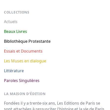
Footer
COLLECTIONS
Actuels
Beaux Livres
Bibliothèque Protestante
Essais et Documents
Les Muses en dialogue
Littérature
Paroles Singulières
LA MAISON D'ÉDITION
Fondées il y a trente-six ans, Les Editions de Paris se
sont attachées à ressusciter l'histoire et la vie de Paris.