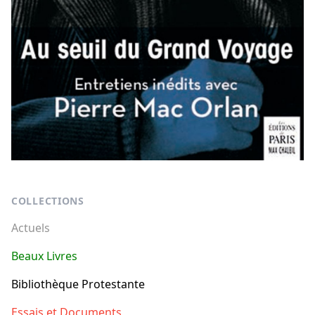
Footer
COLLECTIONS
Actuels
Beaux Livres
Bibliothèque Protestante
Essais et Documents