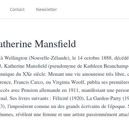
Contact
Newsletter
therine Mansfield
à Wellington (Nouvelle-Zélande), le 14 octobre 1888, décédée
, Katherine Mansfield (pseudonyme de Kathleen Beauchamp-Mu
annique du XXe siècle. Menant une vie amoureuse très libre, c
ence, Francis Carco, ou Virginia Woolf, publia ses premières
uccès avec Pension allemande en 1911, manifestant une personn
inal. Ses livres suivants : Félicité (1920), La Garden-Party 
3), l'imposèrent comme un des grands écrivains de l'époque. S
humes, révèlent une femme et une artiste passionnément attach