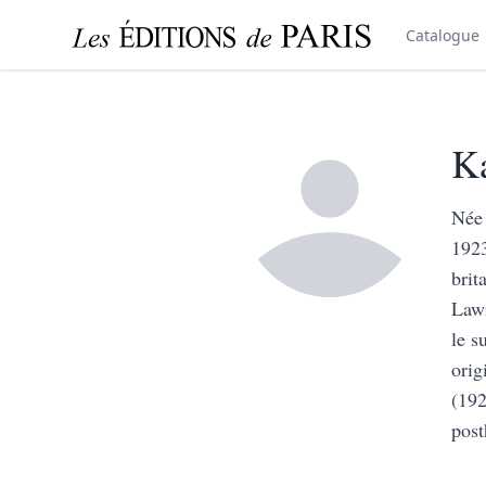
Catalogue
Ka
Née 
1923
brit
Lawr
le s
orig
(192
post