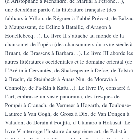
(d’Aristophane à Ménandre, de Martial à Pétrone…),
une deuxième partie à la littérature française (des
fabliaux à Villon, de Régnier à l’abbé Prévost, de Balzac
à Maupassant, de Céline à Bataille, d’Aragon à
Houellebecq…). Le livre II s’attache au monde de la
chanson et de l’opéra (des chansonniers du xviie siècle à
Bruant, de Brassens à Barbara…). Le livre III aborde les
autres littératures occidentales et le domaine oriental (de
L’Arétin à Cervantès, de Shakespeare à Defoe, de Tolstoï
à Brecht, de Steinbeck à Anaïs Nin, de Moravia à
Connolly, de Pa-Kin à Kafu…). Le livre IV, consacré à
l’art, embrasse un vaste panorama, des fresques de
Pompéi à Cranach, de Vermeer à Hogarth, de Toulouse-
Lautrec à Van Gogh, de Grosz à Dix, de Van Dongen à
Valadon, de Derain à Foujita, d’Utamaro à Hokusai. Le
livre V interroge l’histoire du septième art, de Pabst à